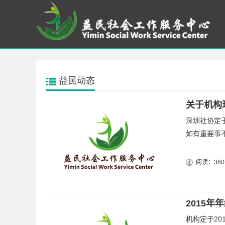
益民动态
关于机构
深圳社协定于
如有重要事
阅读：360
2015年
机构定于20